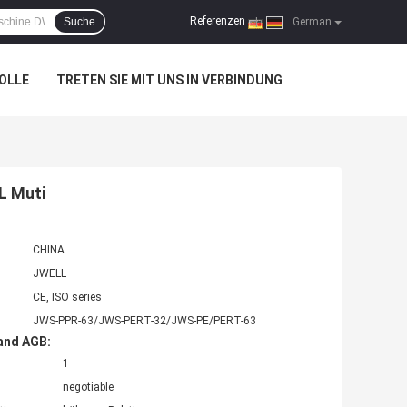
Referenzen
Suche
|
German
OLLE
TRETEN SIE MIT UNS IN VERBINDUNG
L Muti
CHINA
JWELL
CE, ISO series
JWS-PPR-63/JWS-PERT-32/JWS-PE/PERT-63
and AGB:
1
negotiable