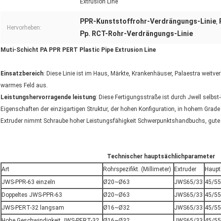
Extrusion Line
PPR-Kunststoffrohr-Verdrängungs-Linie
,
Hervorheben:
Pp. RCT-Rohr-Verdrängungs-Linie
Muti-Schicht PA PPR PERT Plastic Pipe Extrusion Line
Einsatzbereich
: Diese Linie ist im Haus, Märkte, Krankenhäuser, Palaestra weitv
warmes Feld aus.
Leistungshervorragende leistung
: Diese Fertigungsstraße ist durch Jwell selbs
Eigenschaften der einzigartigen Struktur, der hohen Konfiguration, in hohem Grad
Extruder nimmt Schraube hoher Leistungsfähigkeit Schwerpunktshandbuchs, gute Pl
Technischer hauptsächlichparameter
Art
Rohrspezifikt. (Millimeter)
Extruder
Haupt
JWS-PPR-63 einzeln
Ø20~Ø63
JWS65/33
45/55
Doppeltes JWS-PPR-63
Ø20~Ø63
JWS65/33
45/55
JWS-PERT-32 langsam
Ø16~Ø32
JWS65/33
45/55
Hohe Geschwindigkeit JWS-PERT-32
Ø16~Ø32
JWS65/33
45/55