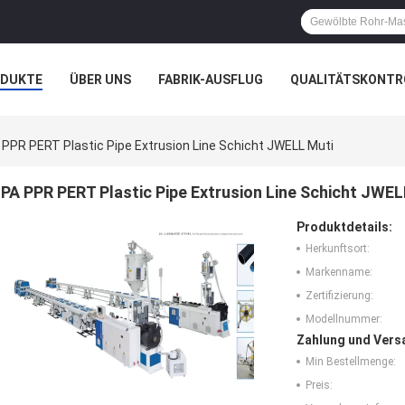
ODUKTE
ÜBER UNS
FABRIK-AUSFLUG
QUALITÄTSKONTR
N
FÄLLE
 PPR PERT Plastic Pipe Extrusion Line Schicht JWELL Muti
PA PPR PERT Plastic Pipe Extrusion Line Schicht JWEL
Produktdetails:
Herkunftsort:
Markenname:
Zertifizierung:
Modellnummer:
Zahlung und Vers
Min Bestellmenge:
Preis: