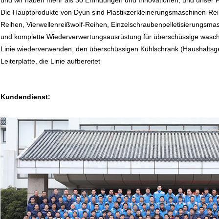
und wir haben mehr als 30 Erfindungen und Innovationen, und unser P
Die Hauptprodukte von Dyun sind Plastikzerkleinerungsmaschinen-Rei
Reihen, Vierwellenreißwolf-Reihen, Einzelschraubenpelletisierungsma
und komplette Wiederverwertungsausrüstung für überschüssige wasche
Linie wiederverwenden, den überschüssigen Kühlschrank (Haushaltsge
Leiterplatte, die Linie aufbereitet
Kundendienst: