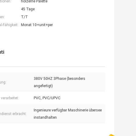
tionen:
hölzerne Palette
45 Tage
en:
T/T
-Fähigkeit:
Monat 10+unit+per
ti
380V 50HZ 3Phase (besonders
ung:
angefertigt)
 verarbeitet:
PVC, PVC/UPVC
Ingenieure verfügbar Maschinerie übersee
dienst erbracht:
instandhalten