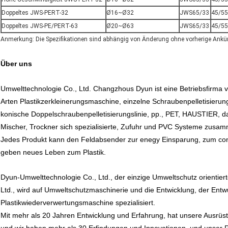
Doppeltes JWS-PERT-32
Ø16~Ø32
JWS65/33
45/55
Doppeltes JWS-PE/PERT-63
Ø20~Ø63
JWS65/33
45/55
Anmerkung: Die Spezifikationen sind abhängig von Änderung ohne vorherige Ankü
Über uns
Umwelttechnologie Co., Ltd. Changzhous Dyun ist eine Betriebsfirma vo
Arten Plastikzerkleinerungsmaschine, einzelne Schraubenpelletisierungs
konische Doppelschraubenpelletisierungslinie, pp., PET, HAUSTIER, 
Mischer, Trockner sich spezialisierte, Zufuhr und PVC Systeme zusa
Jedes Produkt kann den Feldabsender zur enegy Einsparung, zum con
geben neues Leben zum Plastik.
Dyun-Umwelttechnologie Co., Ltd., der einzige Umweltschutz orientiert
Ltd., wird auf Umweltschutzmaschinerie und die Entwicklung, der Entwu
Plastikwiederverwertungsmaschine spezialisiert.
Mit mehr als 20 Jahren Entwicklung und Erfahrung, hat unsere Ausrüstu