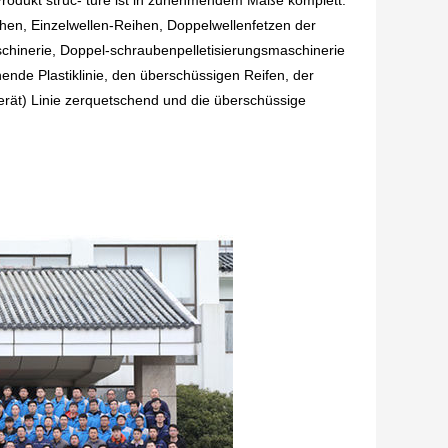
rodukt struc- ture ist in zunehmendem Maße komplett.
hen, Einzelwellen-Reihen, Doppelwellenfetzen der
schinerie, Doppel-schraubenpelletisierungsmaschinerie
nde Plastiklinie, den überschüssigen Reifen, der
rät) Linie zerquetschend und die überschüssige