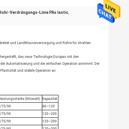
Rohr-Verdrängungs-Linie PAs lastic
,
erbreitet und LandWasserversorgung und Rohre für strahlen
t-hergestellt, das neue Technologie Europas mit den
e der Automatisierung und der einfachen Operation annimmt. Der
astizität und stabile Operation an.
leistungsstärke (Kilowatt)
Kapazität
/75/90
80~120
/75/90
120~200
/75/90
120~200
/75/90
120~200