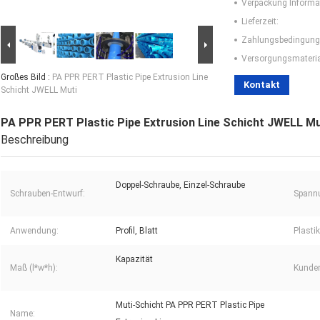
Verpackung Informa
Lieferzeit:
Zahlungsbedingung
Versorgungsmaterial
Großes Bild :
PA PPR PERT Plastic Pipe Extrusion Line
Kontakt
Schicht JWELL Muti
PA PPR PERT Plastic Pipe Extrusion Line Schicht JWELL Mu
Beschreibung
Doppel-Schraube, Einzel-Schraube
Schrauben-Entwurf:
Spann
Anwendung:
Profil, Blatt
Plastik
Kapazität
Maß (l*w*h):
Kunden
Muti-Schicht PA PPR PERT Plastic Pipe
Name: