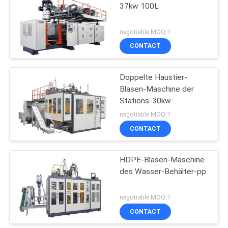
37kw 100L
13
negotiable MOQ:1
Überschüssige
CONTACT
Plastikzerkleinerungsm
Doppelte Haustier-
Blasen-Maschine der
Stations-30kw
automatische
negotiable MOQ:1
CONTACT
56
Blatt-Verdrängungs-
HDPE-Blasen-Maschine
des Wasser-Behälter-pp.
Linien
negotiable MOQ:1
CONTACT