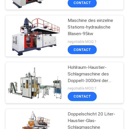
CONTACT
pelletisiert
TRETEN
Maschine des einzelne
SIE
19
Stations-hydraulische
MIT
Blasen-95kw
Plastikwiederverwertun
UNS
negotiable MOQ:1
IN
CONTACT
VERBINDUNG
Hohlraum-Haustier-
Schlagmaschine des
NACHRICHTEN
Doppelt-3000ml der
14
Stations-2
negotiable MOQ:1
FÄLLE
CONTACT
Plastikwiederverwertun
Doppelschicht 20 Liter-
SITEMAP
Haustier-Glas-
Schlagmaschine