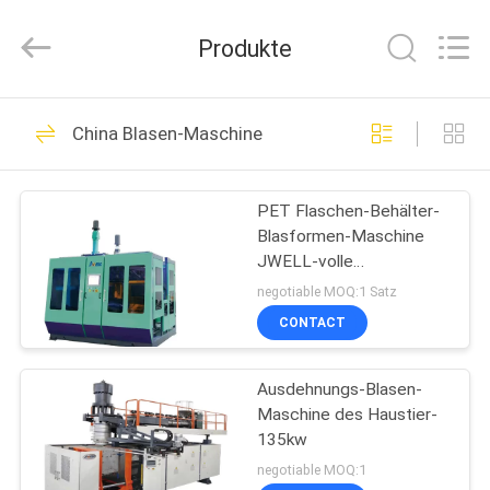
DYUN
ENVIRONMENTAL
TECHNOLOGY
Produkte
CO.,LTD.
All
Rights
Reserved.
HAUS
25
China Blasen-Maschine
Plastikabfallaufbereitun
PRODUKTE
Maschinen
PET Flaschen-Behälter-
Blasformen-Maschine
ÜBER
JWELL-volle
UNS
automatische 45kw
negotiable MOQ:1 Satz
Plastik-HAUSTIER-pp.
CONTACT
19
FABRIK-
Plastik, der
Ausdehnungs-Blasen-
AUSFLUG
Maschine des Haustier-
Maschine
135kw
QUALITÄTSKONTROLLE
negotiable MOQ:1
aufbereitend