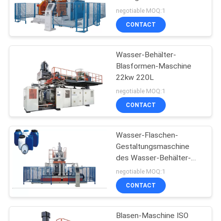
PRIVACY
negotiable MOQ:1
POLICY
CONTACT
33
Wasser-Behälter-
Profilverdrängungsmasc
Blasformen-Maschine
22kw 220L
negotiable MOQ:1
CONTACT
Wasser-Flaschen-
54
Gestaltungsmaschine
des Wasser-Behälter-
Rohrverdrängungsmasc
Schlag-JWELL
negotiable MOQ:1
CONTACT
Blasen-Maschine ISO