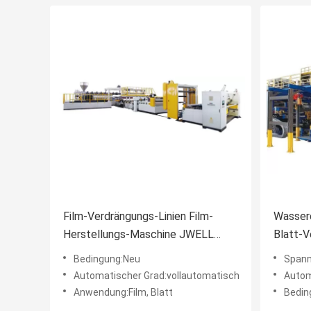
Film-Verdrängungs-Linien Film-
Wasser
Herstellungs-Maschine JWELL
Blatt-V
TPU transparente heiße Schmelz
Bedingung:Neu
Spannung
Automatischer Grad:vollautomatisch
Autom
Anwendung:Film, Blatt
Bedin