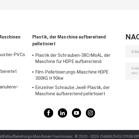
NA
-Maschinen
Plastik, der Maschine aufbereitend
pelletisiert
austier-PVCs
Plastik der Schrauben-38CrMoAL, der
. einzelne
Maschine für HDPE aufbereitend
Maschine
pelletisiert
bereitet
Film-Pelletisierungs-Maschine HDPE
300KG H 90kw
nulierer-
Einzelner Schraube Jwell-Plastik, der
ws 1000
Maschine aufbereitend pelletisiert
kabfallaufbereitungs-Maschinen Fournisseur.
© 2020 - 2026 CHANGZHOU DYUN ENV