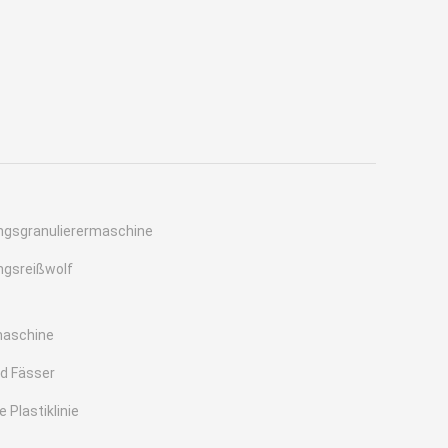
ngsgranulierermaschine
ngsreißwolf
maschine
d Fässer
Plastiklinie