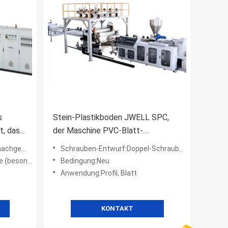
s
Stein-Plastikboden JWELL SPC,
, das
der Maschine PVC-Blatt-
Verdrängungs-Linien macht
hine herstellt
Schrauben-Entwurf:Doppel-Schraube, Einzel-Schraube
angefertigt)
Bedingung:Neu
Anwendung:Profil, Blatt
KONTAKT