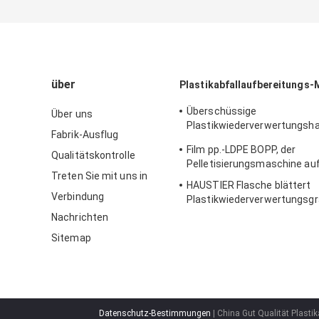
über
Plastikabfallaufbereitungs
Überschüssige
Über uns
Plastikwiederverwertungsh
Fabrik-Ausflug
pp. machine1500kg h PET pp
Film pp.-LDPE BOPP, der
Schrauben-Pelletisierungs-
Qualitätskontrolle
Pelletisierungsmaschine auf
Treten Sie mit uns in
HAUSTIER Flasche blättert
Verbindung
Plastikwiederverwertungsgra
Maschine Chips Single Scre
Nachrichten
Kilogramm H ab
Sitemap
Datenschutz-Bestimmungen
| China Gut Qualität Plasti