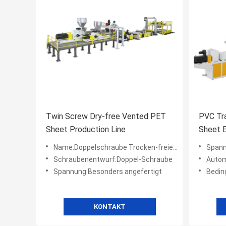
Twin Screw Dry-free Vented PET
PVC Tra
Sheet Production Line
Sheet E
Name:Doppelschraube Trocken-freie gelüftete HAUSTIER Blatt-Fertigungsstraße
Spannung
Schraubenentwurf:Doppel-Schraube
Autom
Spannung:Besonders angefertigt
Bedin
KONTAKT