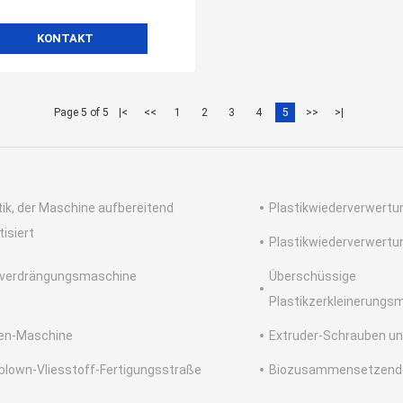
KONTAKT
Page 5 of 5
|<
<<
1
2
3
4
5
>>
>|
tik, der Maschine aufbereitend
Plastikwiederverwertu
tisiert
Plastikwiederverwertu
verdrängungsmaschine
Überschüssige
Plastikzerkleinerungs
en-Maschine
Extruder-Schrauben un
blown-Vliesstoff-Fertigungsstraße
Biozusammensetzende 