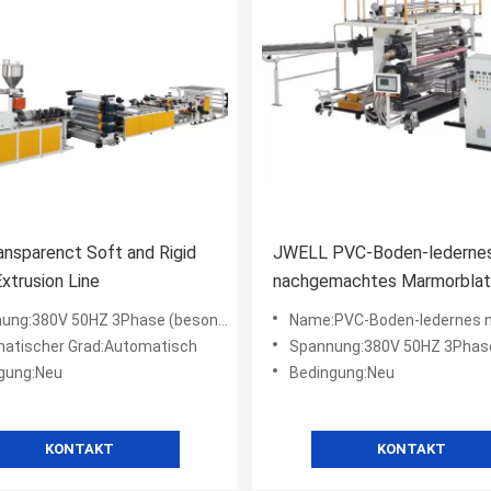
nsparenct Soft and Rigid
JWELL PVC-Boden-lederne
xtrusion Line
nachgemachtes Marmorblatt
Maschine herstellt
:380V 50HZ 3Phase (besonders angefertigt)
Name:PVC-Boden-ledernes nachgemachtes Marmorblatt, das Masc
atischer Grad:Automatisch
Spannung:380V 50HZ 3Phase (besonders 
gung:Neu
Bedingung:Neu
KONTAKT
KONTAKT