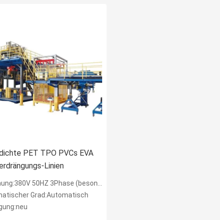
dichte PET TPO PVCs EVA
erdrängungs-Linien
:380V 50HZ 3Phase (besonders angefertigt)
atischer Grad:Automatisch
gung:neu