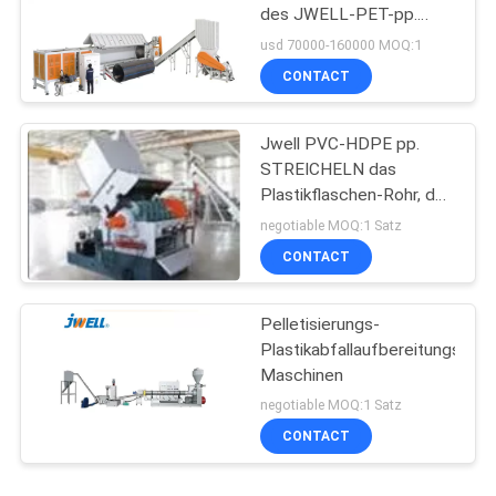
des JWELL-PET-pp.
überschüssiger
usd 70000-160000 MOQ:1
Plastikwiederverwertungsmas
CONTACT
schwerer starker
Reißwolf
Jwell PVC-HDPE pp.
STREICHELN das
Plastikflaschen-Rohr, das
Maschinen-
negotiable MOQ:1 Satz
Zerkleinerungsmaschine
CONTACT
zerquetscht
Pelletisierungs-
Plastikabfallaufbereitungs-
Maschinen
negotiable MOQ:1 Satz
CONTACT