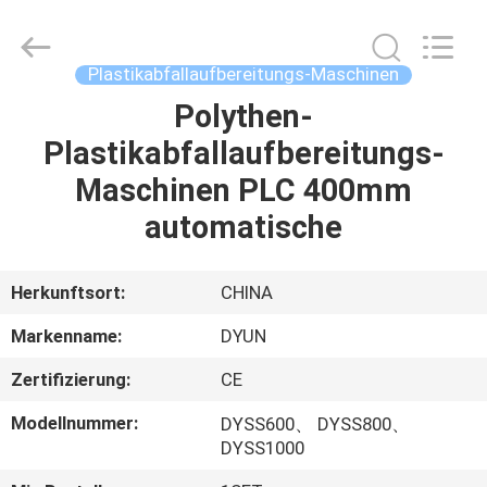
DYUN
ENVIRONMENTAL
TECHNOLOGY
CO.,LTD.
All
Plastikabfallaufbereitungs-Maschinen
Rights
Reserved.
Polythen-
HAUS
Plastikabfallaufbereitungs-
PRODUKTE
Maschinen PLC 400mm
automatische
ÜBER
UNS
Herkunftsort:
CHINA
Markenname:
DYUN
FABRIK-
Zertifizierung:
CE
AUSFLUG
Modellnummer:
DYSS600、 DYSS800、
DYSS1000
QUALITÄTSKONTROLLE