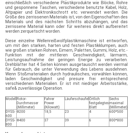
einschließlich verschiedene Plastikprodukte wie Blöcke, Rohre
und gesponnene Taschen, verschiedene benutzte Kabel, Holz,
Altpapier und Elektronikschrott etc. verwendet werden. Die
Größe des zerrissenen Materials ist, von den Eigenschaften des
Materials und des nächsten Schritts abzuhängen, und das
zerrissene Material kann oder für weiteres direkt aufbereitet
werden zerquetscht worden.
Diese einzelne Wellenreißwolfplastikmaschine ist entworfen,
um mit den starken, harten und festen Plastikklumpen, auch
wie großen starken Rohren, Eimern, Paletten, Gummi, Holz, etc.-
Funktion mit der mittleren Geschwindigkeit, lärmarm,
Leistungsaufnahme der geringen Energie zu verarbeiten.
Drehblätter hat 4 Seiten können ausgetauscht werden viermal
für Gebrauch, die unter Verwendung des Lebens ausdehnen.
Wenn Stoßmaterialien durch hydraulisches, vorwählen können,
laden Geschwindigkeit und presure frei entsprechend
verschiedenen Materialien. Er ist mit niedriger Arbeitsstärke,
safe& zuverlässige Operation.
Modell
Rotor-
Fahrer
Läuferschaufel
Örtlich
Sechs
Durchmesser
Power
festgelegtes
maximal
(Millimeter)
(Kilowatt)
Blatt
(Millimeter)
DYSS-
Φ200
18,5
23
4
600*500
600
DYSS-
Φ400
37
39
6
800*800
800