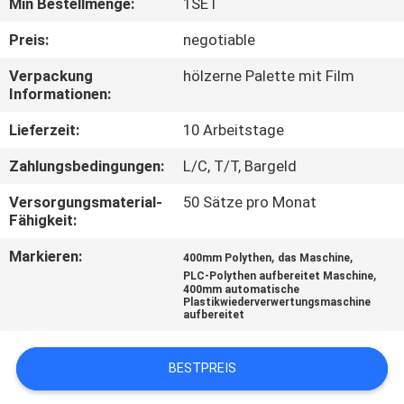
Min Bestellmenge:
1SET
TRETEN
Preis:
negotiable
SIE
Verpackung
hölzerne Palette mit Film
Informationen:
MIT
UNS
Lieferzeit:
10 Arbeitstage
IN
Zahlungsbedingungen:
L/C, T/T, Bargeld
VERBINDUNG
Versorgungsmaterial-
50 Sätze pro Monat
Fähigkeit:
NACHRICHTEN
Markieren:
,
,
400mm Polythen
das Maschine
,
PLC-Polythen aufbereitet Maschine
400mm automatische
FÄLLE
Plastikwiederverwertungsmaschine
aufbereitet
SITEMAP
BESTPREIS