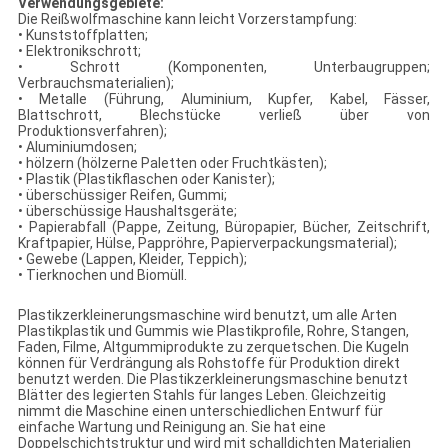
Verwendungsgebiete:
Die Reißwolfmaschine kann leicht Vorzerstampfung:
• Kunststoffplatten;
• Elektronikschrott;
• Schrott (Komponenten, Unterbaugruppen;
Verbrauchsmaterialien);
• Metalle (Führung, Aluminium, Kupfer, Kabel, Fässer,
Blattschrott, Blechstücke verließ über von
Produktionsverfahren);
• Aluminiumdosen;
• hölzern (hölzerne Paletten oder Fruchtkästen);
• Plastik (Plastikflaschen oder Kanister);
• überschüssiger Reifen, Gummi;
• überschüssige Haushaltsgeräte;
• Papierabfall (Pappe, Zeitung, Büropapier, Bücher, Zeitschrift,
Kraftpapier, Hülse, Pappröhre, Papierverpackungsmaterial);
• Gewebe (Lappen, Kleider, Teppich);
• Tierknochen und Biomüll.
Plastikzerkleinerungsmaschine wird benutzt, um alle Arten
Plastikplastik und Gummis wie Plastikprofile, Rohre, Stangen,
Faden, Filme, Altgummiprodukte zu zerquetschen. Die Kugeln
können für Verdrängung als Rohstoffe für Produktion direkt
benutzt werden. Die Plastikzerkleinerungsmaschine benutzt
Blätter des legierten Stahls für langes Leben. Gleichzeitig
nimmt die Maschine einen unterschiedlichen Entwurf für
einfache Wartung und Reinigung an. Sie hat eine
Doppelschichtstruktur und wird mit schalldichten Materialien