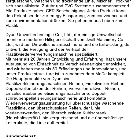
zerquetschen, Waschen und trocknende Linie, Mischer, Trockner
sich spezialisierte, Zufuhr und PVC Systeme zusammensetzend.
Alle Produkte haben CER-Bescheinigung. Jedes Produkt kann
den Feldabsender zur enegy Einsparung, zum convinence und
zum environmentation drücken. Sie geben neues Leben zum
Plastik.
Dyun-Umwelttechnologie Co., Ltd., der einzige Umweltschutz
orientierte moderne Hilfsgesellschaft von Jwell Machinery Co.,
Ltd., wird auf Umweltschutzmaschinerie und die Entwicklung, der
Entwurf, die Fertigung und der Verkauf der
Plastikwiederverwertungsmaschine spezialisiert.
Mit mehr als 20 Jahren Entwicklung und Erfahrung, hat unsere
Ausrüstung von Einfachheit zu Verschiedenartigkeit entwickelt,
und wir haben mehr als 30 Erfindungen und Innovationen, und
unser Produkt struc- ture ist in zunehmendem Maße komplett.
Die Hauptprodukte von Dyun sind
Plastikzerkleinerungsmaschinen-Reihen, Einzelwellen-Reihen,
Doppelwellenfetzen der Reihen, Vierwellenreißwolf-Reihen,
Einzelschraubenpelletisierungsmaschinerie, Doppel-
schraubenpelletisierungsmaschinerie und komplette
Wiederverwertungsausrüstung für überschüssige waschende
Plastiklinie, den überschüssigen Reifen, der Linie
wiederverwenden, den überschüssigen Kühlschrank
(Haushaltsgerät) Linie zerquetschend und die überschüssige
Leiterplatte, die Linie aufbereitet
Kundendienst: