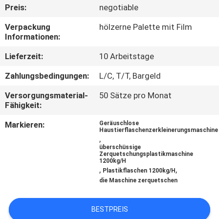
Preis:
negotiable
TRETEN
Verpackung
hölzerne Palette mit Film
SIE
Informationen:
MIT
Lieferzeit:
10 Arbeitstage
UNS
Zahlungsbedingungen:
L/C, T/T, Bargeld
IN
Versorgungsmaterial-
50 Sätze pro Monat
VERBINDUNG
Fähigkeit:
Markieren:
Geräuschlose
Haustierflaschenzerkleinerungsmaschine
NACHRICHTEN
,
überschüssige
Zerquetschungsplastikmaschine
1200kg/H
FÄLLE
,
,
Plastikflaschen 1200kg/H
die Maschine zerquetschen
SITEMAP
BESTPREIS