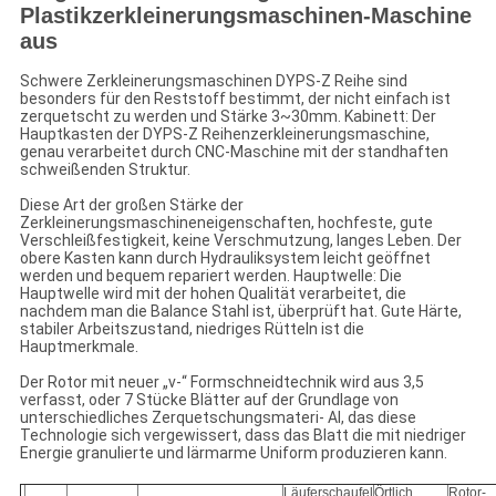
Plastikzerkleinerungsmaschinen-Maschine
aus
Schwere Zerkleinerungsmaschinen DYPS-Z Reihe sind
besonders für den Reststoff bestimmt, der nicht einfach ist
zerquetscht zu werden und Stärke 3~30mm. Kabinett: Der
Hauptkasten der DYPS-Z Reihenzerkleinerungsmaschine,
genau verarbeitet durch CNC-Maschine mit der standhaften
schweißenden Struktur.
Diese Art der großen Stärke der
Zerkleinerungsmaschineneigenschaften, hochfeste, gute
Verschleißfestigkeit, keine Verschmutzung, langes Leben. Der
obere Kasten kann durch Hydrauliksystem leicht geöffnet
werden und bequem repariert werden. Hauptwelle: Die
Hauptwelle wird mit der hohen Qualität verarbeitet, die
nachdem man die Balance Stahl ist, überprüft hat. Gute Härte,
stabiler Arbeitszustand, niedriges Rütteln ist die
Hauptmerkmale.
Der Rotor mit neuer „v-“ Formschneidtechnik wird aus 3,5
verfasst, oder 7 Stücke Blätter auf der Grundlage von
unterschiedliches Zerquetschungsmateri- Al, das diese
Technologie sich vergewissert, dass das Blatt die mit niedriger
Energie granulierte und lärmarme Uniform produzieren kann.
Läuferschaufel
Örtlich
Rotor-