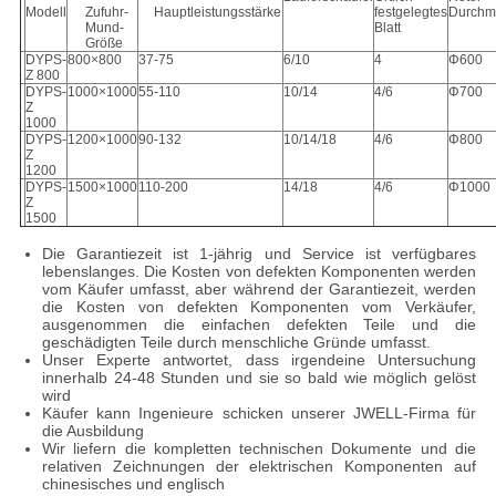
Modell
Zufuhr-
Hauptleistungsstärke
festgelegtes
Durchm
Mund-
Blatt
Größe
DYPS-
800×800
37-75
6/10
4
Φ600
Z 800
DYPS-
1000×1000
55-110
10/14
4/6
Φ700
Z
1000
DYPS-
1200×1000
90-132
10/14/18
4/6
Φ800
Z
1200
DYPS-
1500×1000
110-200
14/18
4/6
Φ1000
Z
1500
Die Garantiezeit ist 1-jährig und Service ist verfügbares
lebenslanges. Die Kosten von defekten Komponenten werden
vom Käufer umfasst, aber während der Garantiezeit, werden
die Kosten von defekten Komponenten vom Verkäufer,
ausgenommen die einfachen defekten Teile und die
geschädigten Teile durch menschliche Gründe umfasst.
Unser Experte antwortet, dass irgendeine Untersuchung
innerhalb 24-48 Stunden und sie so bald wie möglich gelöst
wird
Käufer kann Ingenieure schicken unserer JWELL-Firma für
die Ausbildung
Wir liefern die kompletten technischen Dokumente und die
relativen Zeichnungen der elektrischen Komponenten auf
chinesisches und englisch