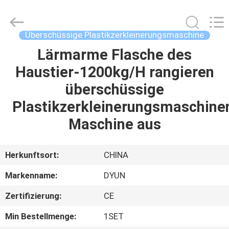
DYUN
ENVIRONMENTAL
TECHNOLOGY
CO.,LTD.
All
Überschüssige Plastikzerkleinerungsmaschine
Rights
Reserved.
Lärmarme Flasche des
HAUS
Haustier-1200kg/H rangieren
PRODUKTE
überschüssige
Plastikzerkleinerungsmaschine
ÜBER
Maschine aus
UNS
Herkunftsort:
CHINA
FABRIK-
Markenname:
DYUN
AUSFLUG
Zertifizierung:
CE
QUALITÄTSKONTROLLE
Min Bestellmenge:
1SET