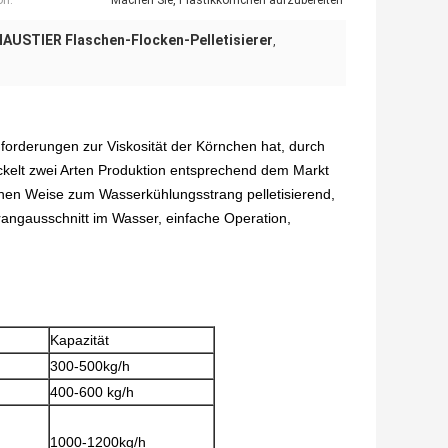
on:
Machen Sie, Plastikkörnchen aufzubereiten
HAUSTIER Flaschen-Flocken-Pelletisierer
,
orderungen zur Viskosität der Körnchen hat, durch
ckelt zwei Arten Produktion entsprechend dem Markt
inen Weise zum Wasserkühlungsstrang pelletisierend,
ngausschnitt im Wasser, einfache Operation,
Kapazität
300-500kg/h
400-600 kg/h
1000-1200kg/h