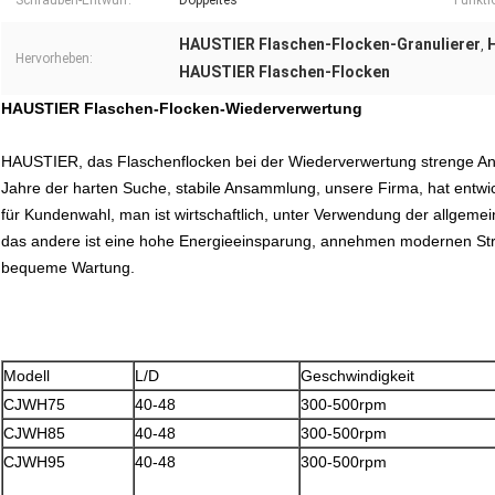
Schrauben-Entwurf:
Doppeltes
Funkti
HAUSTIER Flaschen-Flocken-Granulierer
,
Hervorheben:
HAUSTIER Flaschen-Flocken
HAUSTIER Flaschen-Flocken-Wiederverwertung
HAUSTIER, das Flaschenflocken bei der Wiederverwertung strenge Anf
Jahre der harten Suche, stabile Ansammlung, unsere Firma, hat entwi
für Kundenwahl, man ist wirtschaftlich, unter Verwendung der allgeme
das andere ist eine hohe Energieeinsparung, annehmen modernen Stra
bequeme Wartung.
Modell
L/D
Geschwindigkeit
CJWH75
40-48
300-500rpm
CJWH85
40-48
300-500rpm
CJWH95
40-48
300-500rpm