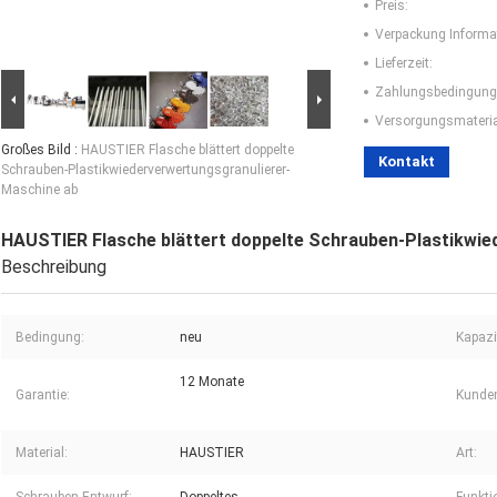
Preis:
Verpackung Informa
Lieferzeit:
Zahlungsbedingung
Versorgungsmaterial
Großes Bild :
HAUSTIER Flasche blättert doppelte
Kontakt
Schrauben-Plastikwiederverwertungsgranulierer-
Maschine ab
HAUSTIER Flasche blättert doppelte Schrauben-Plastikwie
Beschreibung
Bedingung:
neu
Kapazi
12 Monate
Garantie:
Kunden
Material:
HAUSTIER
Art: