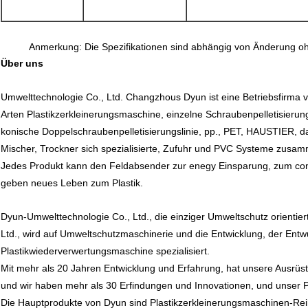
Anmerkung: Die Spezifikationen sind abhängig von Änderung o
Über uns
Umwelttechnologie Co., Ltd. Changzhous Dyun ist eine Betriebsfirma vo
Arten Plastikzerkleinerungsmaschine, einzelne Schraubenpelletisierungs
konische Doppelschraubenpelletisierungslinie, pp., PET, HAUSTIER, 
Mischer, Trockner sich spezialisierte, Zufuhr und PVC Systeme zusa
Jedes Produkt kann den Feldabsender zur enegy Einsparung, zum con
geben neues Leben zum Plastik.
Dyun-Umwelttechnologie Co., Ltd., die einziger Umweltschutz orientier
Ltd., wird auf Umweltschutzmaschinerie und die Entwicklung, der Entwu
Plastikwiederverwertungsmaschine spezialisiert.
Mit mehr als 20 Jahren Entwicklung und Erfahrung, hat unsere Ausrüstu
und wir haben mehr als 30 Erfindungen und Innovationen, und unser P
Die Hauptprodukte von Dyun sind Plastikzerkleinerungsmaschinen-Rei