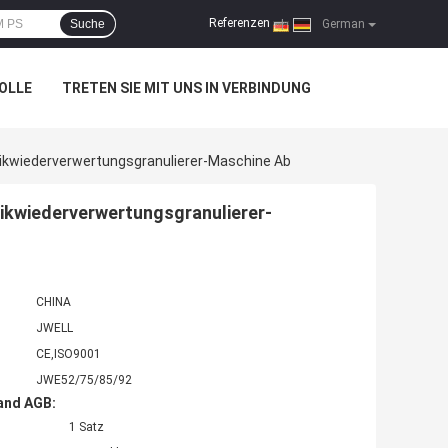
Referenzen
Suche
|
German
OLLE
TRETEN SIE MIT UNS IN VERBINDUNG
ikwiederverwertungsgranulierer-Maschine Ab
ikwiederverwertungsgranulierer-
CHINA
JWELL
CE,ISO9001
JWE52/75/85/92
and AGB:
1 Satz