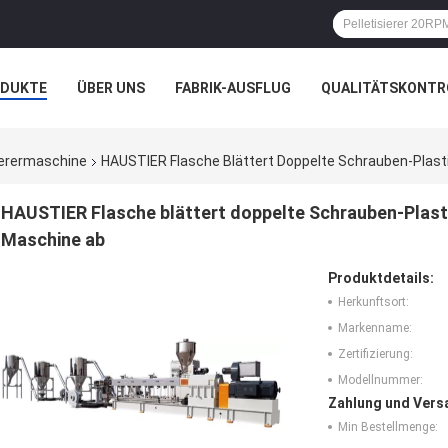
ODUKTE
ÜBER UNS
FABRIK-AUSFLUG
QUALITÄTSKONTR
N
FÄLLE
ierermaschine
HAUSTIER Flasche Blättert Doppelte Schrauben-Plast
HAUSTIER Flasche blättert doppelte Schrauben-Plast
Maschine ab
Produktdetails:
Herkunftsort:
Markenname:
Zertifizierung:
Modellnummer:
Zahlung und Vers
Min Bestellmenge: