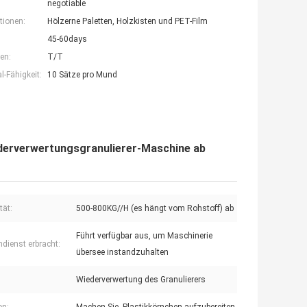
negotiable
tionen:
Hölzerne Paletten, Holzkisten und PET-Film
45-60days
en:
T/T
-Fähigkeit:
10 Sätze pro Mund
derverwertungsgranulierer-Maschine ab
tät:
500-800KG//H (es hängt vom Rohstoff) ab
Führt verfügbar aus, um Maschinerie
dienst erbracht:
übersee instandzuhalten
Wiederverwertung des Granulierers