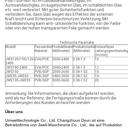
PVB-/SGPfilm: ist im Gebäudesandwichglas, im
Autosandwichglas, im kugelsicheren Glas, im schalldichten Glas
etc. weit verbreitet. Mit guter Sicherheitsfunktion und
verhindern Sie, dass Glas wegen des Effektes der externen
Kraft bricht und Scherben beschmutzen Verletzung; Mit
Schalldämmung kann anti- ultraviolette Funktion, von der Farbe
oder von der hohen transparenten Folie gemacht werden.
Technische Parameter
Modell
Passendes
Produktbreite
Produktstärke
Entworfenes
Material
(Millimeter)
(Millimeter)
Leitungsgeschwindig
(m/min)
JWS120/150/120-
EVA/POE
2000-2400
0.38-1.0
15
2400
JWS180-2400
EVA/POE
2000-2400
0.38-1.0
12
JWS150
PVB/SGP
2000-2600
0.38-1.52
10
JWE95-JWE65
PVB/SGP
2400-3000
0.38-1.52
10
JWE135-JWE95
PVB/SGP
3000-3600
0.38-1.52
20
Anmerkung: Die Informationen, die oben aufgelistet werden,
sind als nur Referenz, die Fertigungsstraße können durch die
Anforderungen des Kunden entworfen werden.
Über uns
Umwelttechnologie Co., Ltd. Changzhous Dyun ist eine
Betriebsfirma von Jwell-Maschinerie Co., Ltd., die auf Produktion