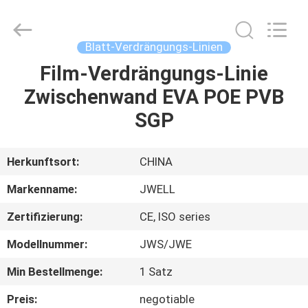
DYUN
ENVIRONMENTAL
TECHNOLOGY
CO.,LTD.
All
Blatt-Verdrängungs-Linien
Rights
Reserved.
Film-Verdrängungs-Linie
HAUS
Zwischenwand EVA POE PVB
PRODUKTE
SGP
ÜBER
Herkunftsort:
CHINA
UNS
Markenname:
JWELL
Zertifizierung:
CE, ISO series
FABRIK-
Modellnummer:
JWS/JWE
AUSFLUG
Min Bestellmenge:
1 Satz
QUALITÄTSKONTROLLE
Preis:
negotiable