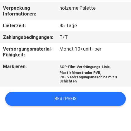
Verpackung
hölzerne Palette
TRETEN
Informationen:
SIE
Lieferzeit:
45 Tage
MIT
Zahlungsbedingungen:
T/T
UNS
Versorgungsmaterial-
Monat 10+unit+per
IN
Fähigkeit:
VERBINDUNG
Markieren:
,
SGP-Film-Verdrängungs-Linie
,
Plastikfilmextruder PVB
POE Verdrängungsmaschine mit 3
NACHRICHTEN
Schichten
FÄLLE
BESTPREIS
SITEMAP