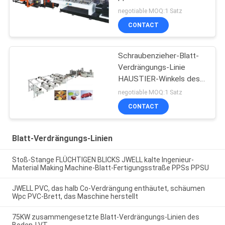
negotiable MOQ:1 Satz
CONTACT
Schraubenzieher-Blatt-
Verdrängungs-Linie
HAUSTIER-Winkels des
Leistungshebels zwei
negotiable MOQ:1 Satz
CONTACT
Blatt-Verdrängungs-Linien
Stoß-Stange FLÜCHTIGEN BLICKS JWELL kalte Ingenieur-
Material Making Machine-Blatt-Fertigungsstraße PPSs PPSU
JWELL PVC, das halb Co-Verdrängung enthäutet, schäumen
Wpc PVC-Brett, das Maschine herstellt
75KW zusammengesetzte Blatt-Verdrängungs-Linien des
Boden-LVT