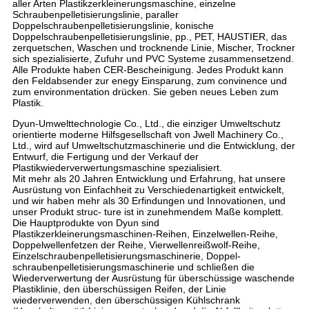
aller Arten Plastikzerkleinerungsmaschine, einzelne
Schraubenpelletisierungslinie, paraller
Doppelschraubenpelletisierungslinie, konische
Doppelschraubenpelletisierungslinie, pp., PET, HAUSTIER, das
zerquetschen, Waschen und trocknende Linie, Mischer, Trockner
sich spezialisierte, Zufuhr und PVC Systeme zusammensetzend.
Alle Produkte haben CER-Bescheinigung. Jedes Produkt kann
den Feldabsender zur enegy Einsparung, zum convinence und
zum environmentation drücken. Sie geben neues Leben zum
Plastik.
Dyun-Umwelttechnologie Co., Ltd., die einziger Umweltschutz
orientierte moderne Hilfsgesellschaft von Jwell Machinery Co.,
Ltd., wird auf Umweltschutzmaschinerie und die Entwicklung, der
Entwurf, die Fertigung und der Verkauf der
Plastikwiederverwertungsmaschine spezialisiert.
Mit mehr als 20 Jahren Entwicklung und Erfahrung, hat unsere
Ausrüstung von Einfachheit zu Verschiedenartigkeit entwickelt,
und wir haben mehr als 30 Erfindungen und Innovationen, und
unser Produkt struc- ture ist in zunehmendem Maße komplett.
Die Hauptprodukte von Dyun sind
Plastikzerkleinerungsmaschinen-Reihen, Einzelwellen-Reihe,
Doppelwellenfetzen der Reihe, Vierwellenreißwolf-Reihe,
Einzelschraubenpelletisierungsmaschinerie, Doppel-
schraubenpelletisierungsmaschinerie und schließen die
Wiederverwertung der Ausrüstung für überschüssige waschende
Plastiklinie, den überschüssigen Reifen, der Linie
wiederverwenden, den überschüssigen Kühlschrank