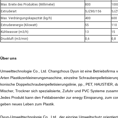
Max. Breite des Produktes (Millimeter)
800
100
Extruderart
SJZ80/156
SJZ
Max. Verdrängungskapazität (kg/h)
400
600
Extruderenergie (Kilowatt)
55
110
Kühlwasser (m3/h)
13
15
Druckluft (m3/min)
0,6
0,8
Über uns
Umwelttechnologie Co., Ltd. Changzhous Dyun ist eine Betriebsfirma vo
Arten Plastikzerkleinerungsmaschine, einzelne Schraubenpelletisierungs
konische Doppelschraubenpelletisierungslinie, pp., PET, HAUSTIER, 
Mischer, Trockner sich spezialisierte, Zufuhr und PVC Systeme zusa
Jedes Produkt kann den Feldabsender zur enegy Einsparung, zum con
geben neues Leben zum Plastik.
Dyun-Umwelttechnologie Co., Ltd., der einzige Umweltschutz orientiert