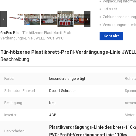
Verpackung Informa
Lieferzeit:
Zahlungsbedingung
Versorgungsmaterial
Großes Bild :
Tür-hölzerne Plastikbrett-Profil-
Kontakt
Verdrängungs-Linie JWELL PVCs WPC
Tür-hölzerne Plastikbrett-Profil-Verdrängungs-Linie JWE
Beschreibung
Farbe:
besonders angefertigt
Rohsto
Schrauben-Entwurf:
Doppel-Schraube
Spann
Bedingung:
Neu
Anwen
Inverter:
ABB
Motor:
Plastikverdrängungs-Linie des brett-110k
Hervorheben:
PVC-Profil-Verdrängungs-Linie 110kw