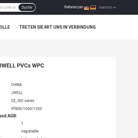
Referenzen
Suche
|
German
OLLE
TRETEN SIE MIT UNS IN VERBINDUNG
e JWELL PVCs WPC
CHINA
JWELL
CE, ISO series
YF800/1000/1250
and AGB:
1
negotiable