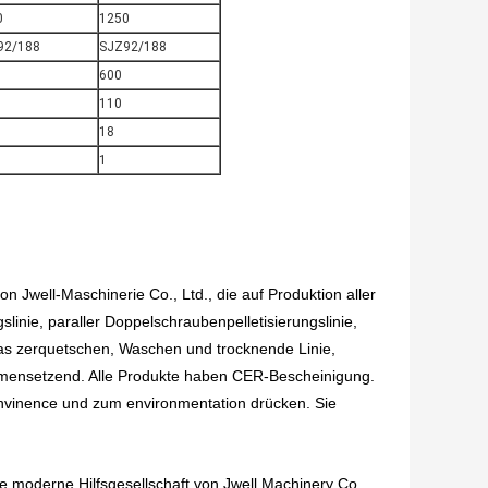
0
1250
92/188
SJZ92/188
600
110
18
1
n Jwell-Maschinerie Co., Ltd., die auf Produktion aller
linie, paraller Doppelschraubenpelletisierungslinie,
das zerquetschen, Waschen und trocknende Linie,
mmensetzend. Alle Produkte haben CER-Bescheinigung.
vinence und zum environmentation drücken. Sie
e moderne Hilfsgesellschaft von Jwell Machinery Co.,