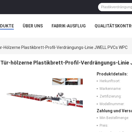
ODUKTE
ÜBER UNS
FABRIK-AUSFLUG
QUALITÄTSKONTR
N
FÄLLE
r-Hölzerne Plastikbrett-Profil-Verdrängungs-Linie JWELL PVCs WPC
Tür-hölzerne Plastikbrett-Profil-Verdrängungs-Lini
Produktdetails:
Herkunftsort:
Markenname:
Zertifizierung:
Modellnummer:
Zahlung und Vers
Min Bestellmenge:
Preis: