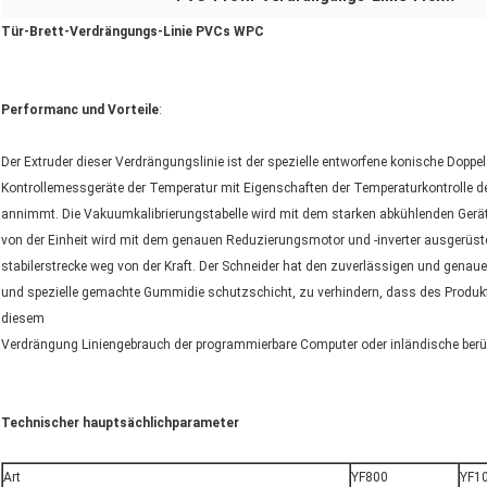
Tür-Brett-Verdrängungs-Linie PVCs WPC
Performanc und Vorteile
:
Der Extruder dieser Verdrängungslinie ist der spezielle entworfene konische Doppe
Kontrollemessgeräte der Temperatur mit Eigenschaften der Temperaturkontrolle d
annimmt. Die Vakuumkalibrierungstabelle wird mit dem starken abkühlenden Gerät a
von der Einheit wird mit dem genauen Reduzierungsmotor und -inverter ausgerüstet
stabilerstrecke weg von der Kraft. Der Schneider hat den zuverlässigen und genauen
und spezielle gemachte Gummidie schutzschicht, zu verhindern, dass des Produkte
diesem
Verdrängung Liniengebrauch der programmierbare Computer oder inländische ber
Technischer hauptsächlichparameter
Art
YF800
YF1