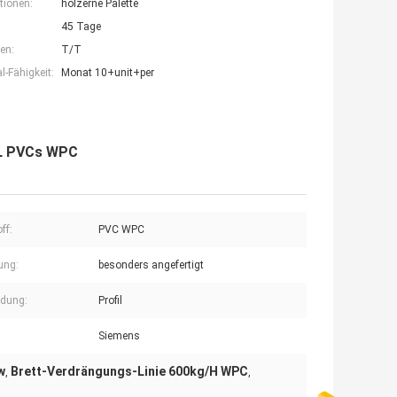
tionen:
hölzerne Palette
45 Tage
en:
T/T
-Fähigkeit:
Monat 10+unit+per
LL PVCs WPC
ff:
PVC WPC
ung:
besonders angefertigt
dung:
Profil
Siemens
w
Brett-Verdrängungs-Linie 600kg/H WPC
,
,