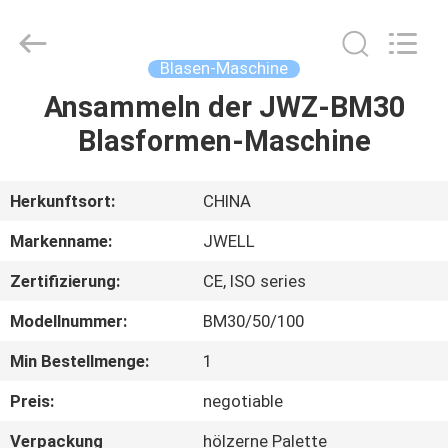
DYUN
ENVIRONMENTAL
TECHNOLOGY
CO.,LTD.
All
Blasen-Maschine
Rights
Reserved.
Ansammeln der JWZ-BM30
HAUS
Blasformen-Maschine
PRODUKTE
Herkunftsort:
CHINA
ÜBER
Markenname:
JWELL
UNS
Zertifizierung:
CE, ISO series
Modellnummer:
BM30/50/100
FABRIK-
AUSFLUG
Min Bestellmenge:
1
Preis:
negotiable
QUALITÄTSKONTROLLE
Verpackung
hölzerne Palette