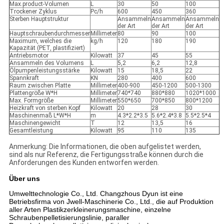
Max.product-Volumen
L
30
50
100
Trockener Zyklus
Pc/h
600
450
360
Sterben Hauptstruktur
Ansammeln
Ansammeln
Ansammeln
der Art
der Art
der Art
Hauptschraubendurchmesser
Millimeter
80
90
100
Maximum, welches die
kg/h
120
180
190
Kapazität (PET, plastifiziert)
Antriebsmotor
Kilowatt
37
45
55
Ansammeln des Volumens
L
5,2
6,2
12,8
Ölpumpenleistungsstärke
Kilowatt
15
18,5
22
Spannkraft
KN
280
400
600
Raum zwischen Platte
Millimeter
400-900
450-1200
500-1300
Plattengröße W*H
Millimeter
740*740
880*880
1020*1000
Max. Formgröße
Millimeter
550*650
700*850
800*1200
Heizkraft von sterben Kopf
Kilowatt
20
28
30
Maschinenmaß L*W*H
m
4.3*2.2*3.5
5.6*2.4*3.8
5.5*2.5*4
Maschinengewicht
T
12
13,5
16
Gesamtleistung
Kilowatt
95
110
135
Anmerkung: Die Informationen, die oben aufgelistet werden,
sind als nur Referenz, die Fertigungsstraße können durch die
Anforderungen des Kunden entworfen werden.
Über uns
Umwelttechnologie Co., Ltd. Changzhous Dyun ist eine
Betriebsfirma von Jwell-Maschinerie Co., Ltd., die auf Produktion
aller Arten Plastikzerkleinerungsmaschine, einzelne
Schraubenpelletisierungslinie, paraller