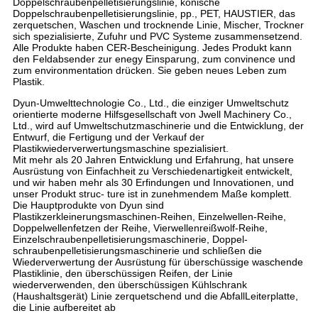
Doppelschraubenpelletisierungslinie, konische
Doppelschraubenpelletisierungslinie, pp., PET, HAUSTIER, das
zerquetschen, Waschen und trocknende Linie, Mischer, Trockner
sich spezialisierte, Zufuhr und PVC Systeme zusammensetzend.
Alle Produkte haben CER-Bescheinigung. Jedes Produkt kann
den Feldabsender zur enegy Einsparung, zum convinence und
zum environmentation drücken. Sie geben neues Leben zum
Plastik.
Dyun-Umwelttechnologie Co., Ltd., die einziger Umweltschutz
orientierte moderne Hilfsgesellschaft von Jwell Machinery Co.,
Ltd., wird auf Umweltschutzmaschinerie und die Entwicklung, der
Entwurf, die Fertigung und der Verkauf der
Plastikwiederverwertungsmaschine spezialisiert.
Mit mehr als 20 Jahren Entwicklung und Erfahrung, hat unsere
Ausrüstung von Einfachheit zu Verschiedenartigkeit entwickelt,
und wir haben mehr als 30 Erfindungen und Innovationen, und
unser Produkt struc- ture ist in zunehmendem Maße komplett.
Die Hauptprodukte von Dyun sind
Plastikzerkleinerungsmaschinen-Reihen, Einzelwellen-Reihe,
Doppelwellenfetzen der Reihe, Vierwellenreißwolf-Reihe,
Einzelschraubenpelletisierungsmaschinerie, Doppel-
schraubenpelletisierungsmaschinerie und schließen die
Wiederverwertung der Ausrüstung für überschüssige waschende
Plastiklinie, den überschüssigen Reifen, der Linie
wiederverwenden, den überschüssigen Kühlschrank
(Haushaltsgerät) Linie zerquetschend und die AbfallLeiterplatte,
die Linie aufbereitet ab