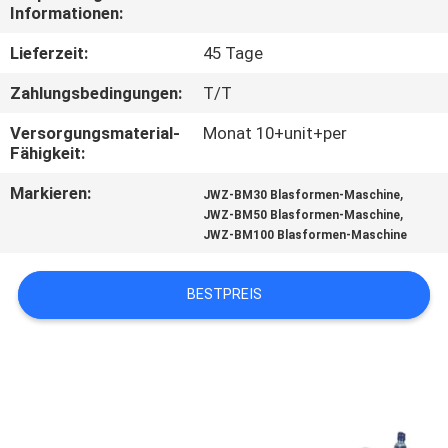
Informationen:
TRETEN
Lieferzeit:
45 Tage
SIE
Zahlungsbedingungen:
T/T
MIT
Versorgungsmaterial-
Monat 10+unit+per
UNS
Fähigkeit:
IN
Markieren:
,
JWZ-BM30 Blasformen-Maschine
VERBINDUNG
,
JWZ-BM50 Blasformen-Maschine
JWZ-BM100 Blasformen-Maschine
NACHRICHTEN
BESTPREIS
FÄLLE
SITEMAP