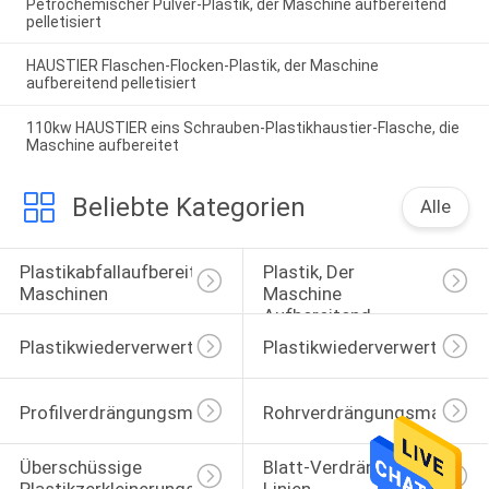
Petrochemischer Pulver-Plastik, der Maschine aufbereitend
pelletisiert
HAUSTIER Flaschen-Flocken-Plastik, der Maschine
aufbereitend pelletisiert
110kw HAUSTIER eins Schrauben-Plastikhaustier-Flasche, die
Maschine aufbereitet
Beliebte Kategorien
Alle
Plastikabfallaufbereitungs-
Plastik, Der 
Maschinen
Maschine 
Aufbereitend 
Pelletisiert
Plastikwiederverwertungsgranulierermaschine
Plastikwiederverwertungsr
Profilverdrängungsmaschine
Rohrverdrängungsmaschin
Überschüssige 
Blatt-Verdrängungs-
Plastikzerkleinerungsmaschine
Linien