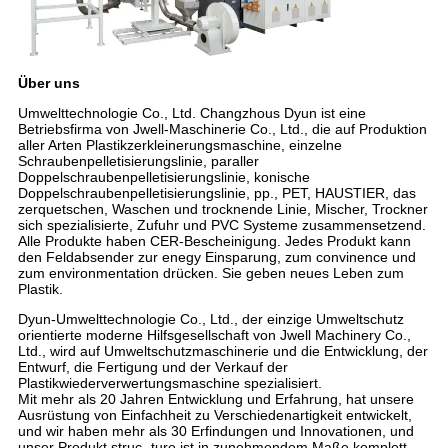
Über uns
Umwelttechnologie Co., Ltd. Changzhous Dyun ist eine
Betriebsfirma von Jwell-Maschinerie Co., Ltd., die auf Produktion
aller Arten Plastikzerkleinerungsmaschine, einzelne
Schraubenpelletisierungslinie, paraller
Doppelschraubenpelletisierungslinie, konische
Doppelschraubenpelletisierungslinie, pp., PET, HAUSTIER, das
zerquetschen, Waschen und trocknende Linie, Mischer, Trockner
sich spezialisierte, Zufuhr und PVC Systeme zusammensetzend.
Alle Produkte haben CER-Bescheinigung. Jedes Produkt kann
den Feldabsender zur enegy Einsparung, zum convinence und
zum environmentation drücken. Sie geben neues Leben zum
Plastik.
Dyun-Umwelttechnologie Co., Ltd., der einzige Umweltschutz
orientierte moderne Hilfsgesellschaft von Jwell Machinery Co.,
Ltd., wird auf Umweltschutzmaschinerie und die Entwicklung, der
Entwurf, die Fertigung und der Verkauf der
Plastikwiederverwertungsmaschine spezialisiert.
Mit mehr als 20 Jahren Entwicklung und Erfahrung, hat unsere
Ausrüstung von Einfachheit zu Verschiedenartigkeit entwickelt,
und wir haben mehr als 30 Erfindungen und Innovationen, und
unser Produkt struc- ture ist in zunehmendem Maße komplett.