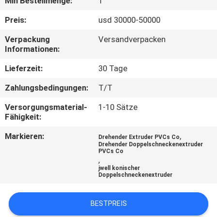
Min Bestellmenge:
1
TRETEN
Preis:
usd 30000-50000
SIE
Verpackung
Versandverpacken
Informationen:
MIT
UNS
Lieferzeit:
30 Tage
IN
Zahlungsbedingungen:
T/T
VERBINDUNG
Versorgungsmaterial-
1-10 Sätze
Fähigkeit:
NACHRICHTEN
Markieren:
,
Drehender Extruder PVCs Co
Drehender Doppelschneckenextruder
PVCs Co
,
FÄLLE
jwell konischer
Doppelschneckenextruder
SITEMAP
BESTPREIS