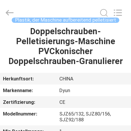
DYUN
ENVIRONMENTAL
TECHNOLOGY
CO.,LTD.
All
Plastik, der Maschine aufbereitend pelletisiert
Rights
Reserved.
Doppelschrauben-
HAUS
Pelletisierungs-Maschine
PRODUKTE
PVCkonischer
Doppelschrauben-Granulierer
ÜBER
UNS
Herkunftsort:
CHINA
Markenname:
Dyun
FABRIK-
Zertifizierung:
CE
AUSFLUG
Modellnummer:
SJZ65/132, SJZ80/156,
SJZ92/188
QUALITÄTSKONTROLLE