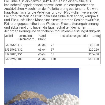
Die Einheit ist ein ganzer Satz Ausrüstung einer Reihe aus
konischen Doppelschneckenextrudern und entsprechenden
zusätzlichen Maschinen der Pelletisierung bestehend. Sie wird
hauptsächlich für die Pelletisierung von PVC-Füllern verwendet.
Die produzierten Plastikkugeln sind einheitlich schön, kompakt
und. Die zusätzliche Maschine nimmt sterben Gesichtswürfeln,
Fütterungsgesamtheit des Winds an, Erschütterungstrennung
und abkühlend und haben die Eigenschaften der hohen
Automatisierung und der hohen Produktions-Leistungsfähigkeit
Modell
Schrauben-
Kugel-
Hauptleistungsstärke
Ertrag
Durchmesser.
Größe
SJZ55
55/110
ø3-ø4
22
100-120
SJZ65
65/132
ø3-ø4
37
220-260
SJZ80
80/156
ø3-ø4
55
320-450
SJZ92
92/188
ø3-ø4
110
650-800