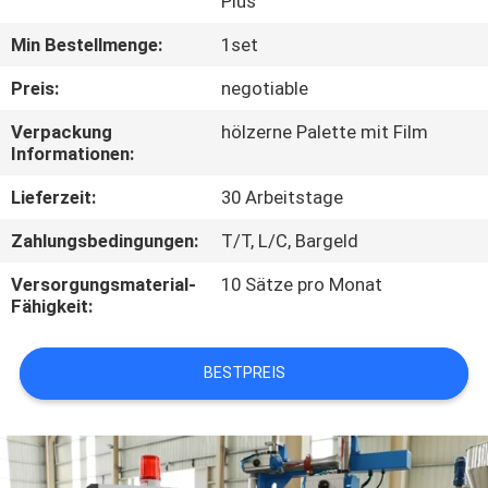
Plus
TRETEN
Min Bestellmenge:
1set
SIE
Preis:
negotiable
MIT
Verpackung
hölzerne Palette mit Film
UNS
Informationen:
IN
Lieferzeit:
30 Arbeitstage
VERBINDUNG
Zahlungsbedingungen:
T/T, L/C, Bargeld
Versorgungsmaterial-
10 Sätze pro Monat
NACHRICHTEN
Fähigkeit:
FÄLLE
BESTPREIS
SITEMAP