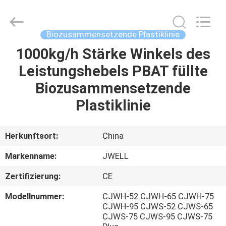
DYUN
ENVIRONMENTAL
TECHNOLOGY
CO.,LTD.
All
Biozusammensetzende Plastiklinie
Rights
Reserved.
1000kg/h Stärke Winkels des
HAUS
Leistungshebels PBAT füllte
PRODUKTE
Biozusammensetzende
Plastiklinie
ÜBER
UNS
Herkunftsort:
China
Markenname:
JWELL
FABRIK-
Zertifizierung:
CE
AUSFLUG
Modellnummer:
CJWH-52 CJWH-65 CJWH-75
CJWH-95 CJWS-52 CJWS-65
QUALITÄTSKONTROLLE
CJWS-75 CJWS-95 CJWS-75