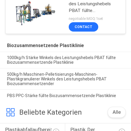
des Leistungshebels
PBAT füllte
Biozusammensetzende
negotiable MOQ:1set
Plastiklinie
CONTACT
Biozusammensetzende Plastiklinie
1000kg/h Stärke Winkels des Leistungshebels PBAT füllte
Biozusammensetzende Plastiklinie
500kg/h Maschinen-Pelletisierungs-Maschinen-
Plastikgranulierer Winkels des Leistungshebels PBAT
Biozusammensetzender
PBS PPC-Stärke füllte Biozusammensetzende Plastiklinie
Beliebte Kategorien
Alle
Plastikabfallaufbereitungs-
Plastik, Der 