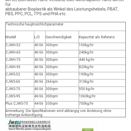
für
abbaubarer Bioplastik als Winkel des Leistungshebels, PBAT,
PBS, PPC, PCL, TPS und PHA etc.
Technische hauptsächlichparameter
Modell
L/D
Geschwindigkeit
Kapazität als Referenz
CJWH-52
40-56
300rpm
150kg/hr
CJWH-65
40-56
300rpm
240kg/hr
CJWH-75
40-56
300rpm
440 kg/hr
CJWH-95
40-56
300rpm
820kg/hr
CJWS-52
40-56
300rpm
190kg/hr
CJWS-65
40-56
266rpm
310kg/hr
CJWS-75
40-56
300rpm
550 kg/hr
CJWS-95
40-56
300rpm
1060kg/hr
Plus CJWS-75
44-56
330rpm
700kg/hr
Anmerkung: Die Spezifikationen sind abhängig von Änderung ohne
vorherige Ankündigung.