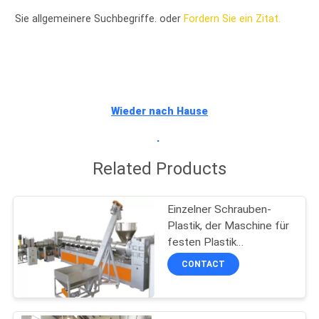
Sie allgemeinere Suchbegriffe. oder
Fordern Sie ein Zitat.
TRETEN
SIE
MIT
UNS
Wieder nach Hause
IN
gehen
VERBINDUNG
Related Products
NACHRICHTEN
Einzelner Schrauben-
Plastik, der Maschine für
FÄLLE
festen Plastik
aufbereitend pelletisiert
CONTACT
SITEMAP