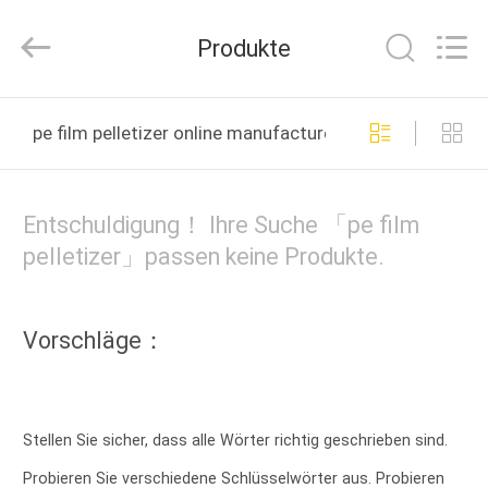
DYUN
ENVIRONMENTAL
TECHNOLOGY
Produkte
CO.,LTD.
All
Rights
Reserved.
HAUS
pe film pelletizer online manufacture
PRODUKTE
Entschuldigung！ Ihre Suche 「pe film
ÜBER
pelletizer」passen keine Produkte.
UNS
Vorschläge：
FABRIK-
AUSFLUG
Stellen Sie sicher, dass alle Wörter richtig geschrieben sind.
QUALITÄTSKONTROLLE
Probieren Sie verschiedene Schlüsselwörter aus. Probieren