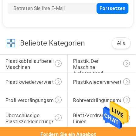
Beliebte Kategorien
Alle
Plastikabfallaufbereitungs-
Plastik, Der 
Maschinen
Maschine 
Aufbereitend 
Pelletisiert
Plastikwiederverwertungsgranulierermaschine
Plastikwiederverwertungsr
Profilverdrängungsmaschine
Rohrverdrängungsmaschin
Überschüssige 
Blatt-Verdrängungs-
Plastikzerkleinerungsmaschine
Linien
Fordern Sie ein Angebot